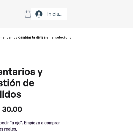
Iniciar sesión
ecomendamos
cambiar la divisa
en el selector y
entarios y
tión de
didos
Precio
 30.00
pedir “a ojo”. Empieza a comprar
s reales.